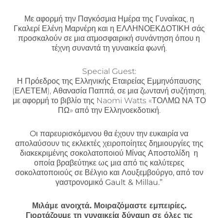
Με αφορμή την Παγκόσμια Ημέρα της Γυναίκας, η
Γκαλερί Ελένη Μαρνέρη και η ΕΛΛΗΝΟΕΚΔΟΤΙΚΗ σάς
προσκαλούν σε μια ατμοσφαιρική συνάντηση όπου η
τέχνη συναντά τη γυναικεία φωνή.
Special Guest:
Η Πρόεδρος της Ελληνικής Εταιρείας Εμμηνόπαυσης
(ΕΛΕΤΕΜ), Αθανασία Παππά, σε μια ζωντανή συζήτηση,
με αφορμή το βιβλίο της Naomi Watts «ΤΟΛΜΩ ΝΑ ΤΟ
ΠΩ» από την Ελληνοεκδοτική.
Oι παρευρισκόμενου θα έχουν την ευκαιρία να
απολαύσουν τις εκλεκτές χειροποίητες δημιουργίες της
διακεκριμένης σοκολατοποιού Μίνας Αποστολίδη η
οποία βραβεύτηκε ως μια από τις καλύτερες
σοκολατοποιούς σε Βέλγιο και Λουξεμβούργο, από τον
γαστρονομικό Gault & Millau.”
Μιλάμε ανοιχτά. Μοιραζόμαστε εμπειρίες.
Γιορτάζουμε τη γυναικεία δύναμη σε όλες τις