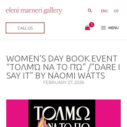
Skip
to
ENG
GR
content
CALL US
MENU
WOMEN’S DAY BOOK EVENT
“ΤΟΛΜΏ ΝΑ ΤΟ ΠΏ” /”DARE I
SAY IT” BY NAOMI WATTS
FEBRUARY 27, 2026