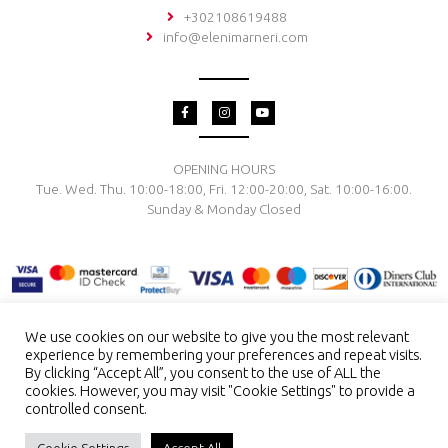
+302108619488
info@elenimarneri.com
F
I
Y
a
n
o
c
s
u
e
t
t
b
a
u
o
g
b
OPENING HOURS
o
r
e
Tue. Wed. Thu. 10:00-18:00, Fri. 12:00-20:00, Sat. 10:00-16:00.
k
a
-
m
Sunday & Monday Closed
f
We use cookies on our website to give you the most relevant
experience by remembering your preferences and repeat visits.
TERMS & CONDITIONS
PRIVACY POLICY
PAYMENT METHODS
By clicking “Accept All”, you consent to the use of ALL the
DELIVERY & RETURN
RING SIZE
JEWELRY CARE
cookies. However, you may visit "Cookie Settings" to provide a
controlled consent.
Copyright © 2026 El. Marneri Creative Gallery
ENG
GR