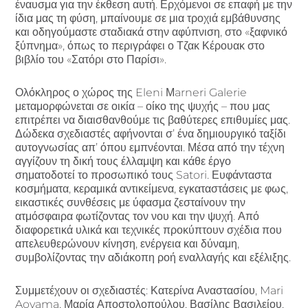
έναυσμα για την έκθεση αυτή. Ερχόμενοι σε επαφή με την
ίδια μας τη φύση, μπαίνουμε σε μια τροχιά εμβάθυνσης
και οδηγούμαστε σταδιακά στην αφύπνιση, στο «ξαφνικό
ξύπνημα», όπως το περιγράφει ο Τζακ Κέρουακ στο
βιβλίο του «Σατόρι στο Παρίσι».
Ολόκληρος ο χώρος της Eleni Μarneri Galerie
μεταμορφώνεται σε οικία – οίκο της ψυχής – που μας
επιτρέπει να διαισθανθούμε τις βαθύτερες επιθυμίες μας.
Δώδεκα σχεδιαστές αφήνονται σ’ ένα δημιουργικό ταξίδι
αυτογνωσίας απ’ όπου εμπνέονται. Μέσα από την τέχνη
αγγίζουν τη δική τους έλλαμψη και κάθε έργο
σηματοδοτεί το προσωπικό τους Satori. Ευφάνταστα
κοσμήματα, κεραμικά αντικείμενα, εγκαταστάσεις με φως,
εικαστικές συνθέσεις με ύφασμα ζεσταίνουν την
ατμόσφαιρα φωτίζοντας τον νου και την ψυχή. Από
διαφορετικά υλικά και τεχνικές προκύπτουν σχέδια που
απελευθερώνουν κίνηση, ενέργεια και δύναμη,
συμβολίζοντας την αδιάκοπη ροή εναλλαγής και εξέλιξης.
Συμμετέχουν οι σχεδιαστές: Κατερίνα Αναστασίου, Mari
Aoyama, Μαρία Αποστολοπούλου, Βασίλης Βασιλείου,