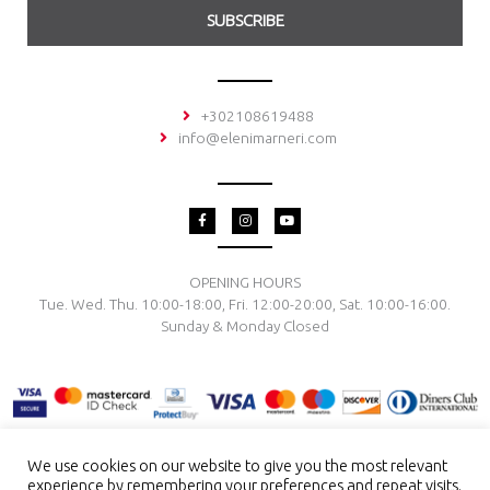
SUBSCRIBE
+302108619488
info@elenimarneri.com
F
I
Y
a
n
o
c
s
u
e
t
t
b
a
u
o
g
b
OPENING HOURS
o
r
e
Tue. Wed. Thu. 10:00-18:00, Fri. 12:00-20:00, Sat. 10:00-16:00.
k
a
-
m
Sunday & Monday Closed
f
We use cookies on our website to give you the most relevant
experience by remembering your preferences and repeat visits.