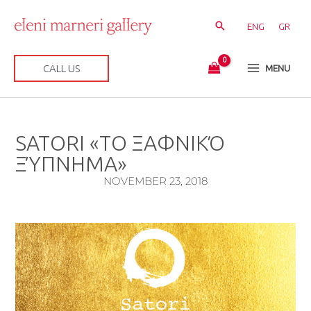
Skip
to
ENG
GR
content
CALL US
MENU
SATORI «ΤΟ ΞΑΦΝΙΚΌ
ΞΎΠΝΗΜΑ»
NOVEMBER 23, 2018