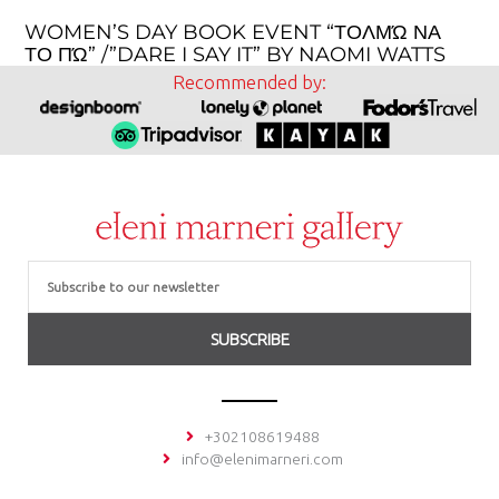
WOMEN’S DAY BOOK EVENT “ΤΟΛΜΏ ΝΑ
ΤΟ ΠΏ” /”DARE I SAY IT” BY NAOMI WATTS
Recommended by:
Email
SUBSCRIBE
+302108619488
info@elenimarneri.com