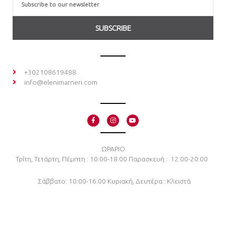
SUBSCRIBE
+302108619488
info@elenimarneri.com
F
I
Y
a
n
o
c
s
u
e
t
t
b
a
u
o
g
b
ΩΡΑΡΙΟ
o
r
e
Τρίτη, Τετάρτη, Πέμπτη : 10:00-18:00
Παρασκευή : 12:00-20:00
k
a
-
m
f
Σάββατο: 10:00-16:00
Κυριακή, Δευτέρα : Κλειστά