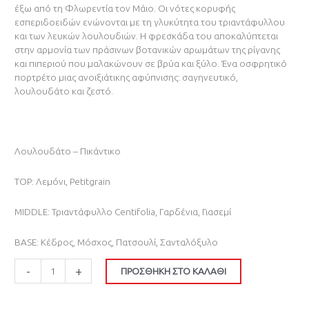
έξω από τη Φλωρεντία τον Μάιο. Οι νότες κορυφής
εσπεριδοειδών ενώνονται με τη γλυκύτητα του τριαντάφυλλου
και των λευκών λουλουδιών. Η φρεσκάδα του αποκαλύπτεται
στην αρμονία των πράσινων βοτανικών αρωμάτων της ρίγανης
και πιπεριού που μαλακώνουν σε βρύα και ξύλο. Ένα οσφρητικό
πορτρέτο μιας ανοιξιάτικης αφύπνισης: σαγηνευτικό,
λουλουδάτο και ζεστό.
Λουλουδάτο – Πικάντικο
TOP: Λεμόνι, Petitgrain
MIDDLE: Τριαντάφυλλο Centifolia, Γαρδένια, Γιασεμί
BASE: Κέδρος, Μόσχος, Πατσουλί, Σανταλόξυλο
-
+
ΠΡΟΣΘΉΚΗ ΣΤΟ ΚΑΛΆΘΙ