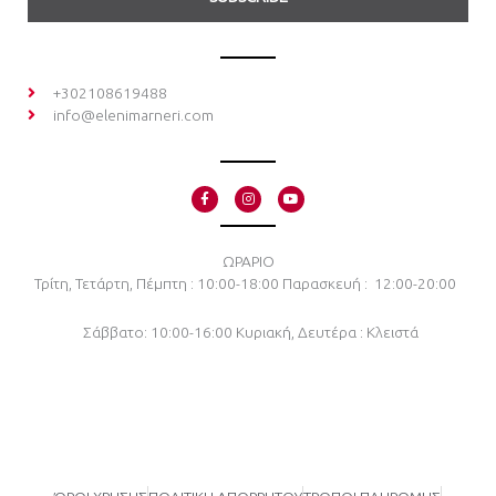
+302108619488
info@elenimarneri.com
F
I
Y
a
n
o
c
s
u
e
t
t
b
a
u
o
g
b
ΩΡΑΡΙΟ
o
r
e
Τρίτη, Τετάρτη, Πέμπτη : 10:00-18:00
Παρασκευή : 12:00-20:00
k
a
-
m
f
Σάββατο: 10:00-16:00
Κυριακή, Δευτέρα : Κλειστά