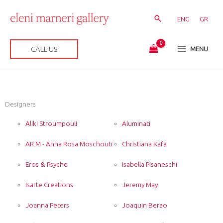
Μετάβαση
στο
ENG
GR
περιεχόμενο
CALL US
MENU
Designers
Aliki Stroumpouli
Aluminati
AR.M - Anna Rosa Moschouti
Christiana Kafa
Eros & Psyche
Isabella Pisaneschi
Isarte Creations
Jeremy May
Joanna Peters
Joaquin Berao