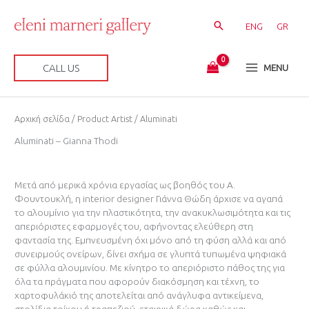
Μετάβαση
στο
ENG
GR
περιεχόμενο
CALL US
MENU
Sorted
Αρχική σελίδα
/ Product Artist / Aluminati
by
latest
Aluminati – Gianna Thodi
Μετά από μερικά χρόνια εργασίας ως βοηθός του A.
Φουντουκλή, η interior designer Γιάννα Θώδη άρχισε να αγαπά
το αλουμίνιο για την πλαστικότητα, την ανακυκλωσιμότητα και τις
απεριόριστες εφαρμογές του, αφήνοντας ελεύθερη στη
φαντασία της. Εμπνευσμένη όχι μόνο από τη φύση αλλά και από
συνειρμούς ονείρων, δίνει σχήμα σε γλυπτά τυπωμένα ψηφιακά
σε φύλλα αλουμινίου. Με κίνητρο το απεριόριστο πάθος της για
όλα τα πράγματα που αφορούν διακόσμηση και τέχνη, το
χαρτοφυλάκιό της αποτελείται από ανάγλυφα αντικείμενα,