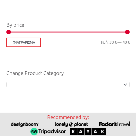
ι
μ
μ
ή
ή
By price
Τιμή:
30 €
—
40 €
ΦΙΛΤΡΆΡΙΣΜΑ
Change Product Category
Recommended by: