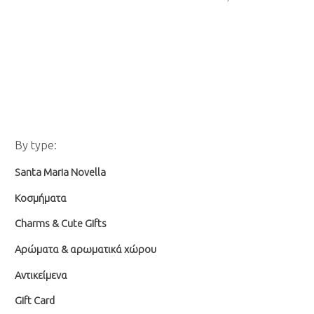
Ε
Μ
By type:
λ
έ
Santa Maria Novella
ά
γ
χ
ι
Κοσμήματα
ι
σ
Charms & Cute Gifts
σ
τ
Αρώματα & αρωματικά χώρου
τ
η
Αντικείμενα
η
τ
τ
ι
Gift Card