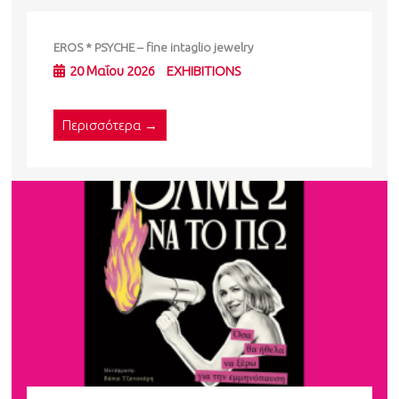
EROS * PSYCHE – fine intaglio jewelry
20 Μαΐου 2026
EXHIBITIONS
Περισσότερα →