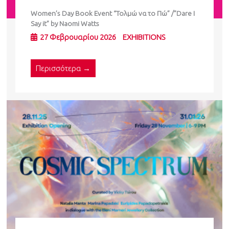
Women’s Day Book Event “Τολμώ να το Πώ” /”Dare I
Say it” by Naomi Watts
27 Φεβρουαρίου 2026
EXHIBITIONS
Περισσότερα →