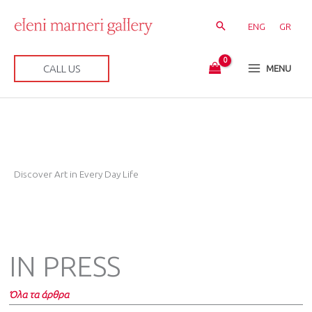
Μετάβαση
στο
ENG
GR
περιεχόμενο
CALL US
MENU
Discover Art in Every Day Life
IN PRESS
Όλα τα άρθρα