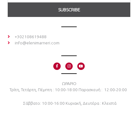
SUBSCRIBE
+302108619488
info@elenimarneri.com
F
I
Y
a
n
o
c
s
u
e
t
t
b
a
u
o
g
b
ΩΡΑΡΙΟ
o
r
e
Τρίτη, Τετάρτη, Πέμπτη : 10:00-18:00
Παρασκευή : 12:00-20:00
k
a
-
m
f
Σάββατο: 10:00-16:00
Κυριακή, Δευτέρα : Κλειστά