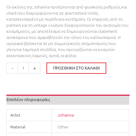
Οι εικόνες της Johanna προέρχονται από φυσικούς ρυθμούς και
υλικά που διαμορφώνονται σε φανταστικά τοπία,
κατασκευασμένα με περίπλοκα κεντήματα. Οι επιρροές από τη
ραπτική και τη vintage couture διαφοροποιούν την ανατομία του
κοσμήματος, με αποτέλεσμα να δημιουργούνται statement
αντικείμενα που αμφισβητούν την τέχνη του καλλωπισμού. Η
ομορφιά βρίσκεται σε μη συμμετρικούς σχηματισμούς που
γίνονται λαμπερά στολίδια, που προορίζονται να κοσμούν
εκκεντρικούς λαιμούς, αυτιά, κεφάλια.
-
+
ΠΡΟΣΘΉΚΗ ΣΤΟ ΚΑΛΆΘΙ
Επιπλέον πληροφορίες
Artist
Johanna
Material
Other