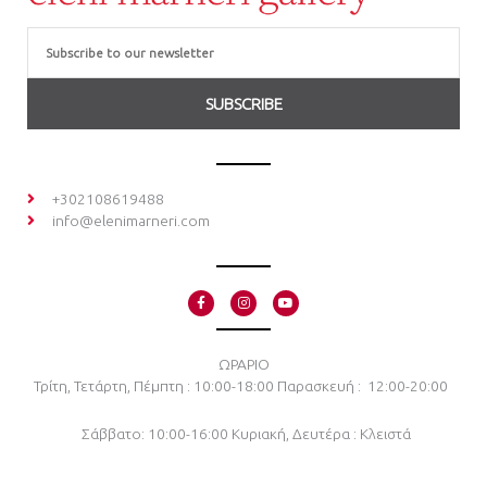
Email
SUBSCRIBE
+302108619488
info@elenimarneri.com
F
I
Y
a
n
o
c
s
u
e
t
t
b
a
u
o
g
b
ΩΡΑΡΙΟ
o
r
e
Τρίτη, Τετάρτη, Πέμπτη : 10:00-18:00
Παρασκευή : 12:00-20:00
k
a
-
m
f
Σάββατο: 10:00-16:00
Κυριακή, Δευτέρα : Κλειστά