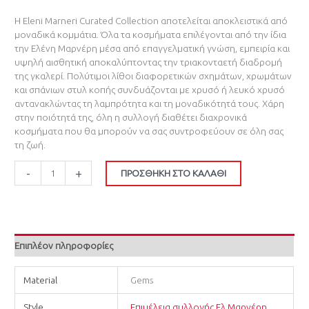
Η Eleni Marneri Curated Collection αποτελείται αποκλειστικά από
μοναδικά κομμάτια. Όλα τα κοσμήματα επιλέγονται από την ίδια
την Ελένη Μαρνέρη μέσα από επαγγελματική γνώση, εμπειρία και
υψηλή αισθητική αποκαλύπτοντας την τριακονταετή διαδρομή
της γκαλερί. Πολύτιμοι λίθοι διαφορετικών σχημάτων, χρωμάτων
και σπάνιων στυλ κοπής συνδυάζονται με χρυσό ή λευκό χρυσό
αντανακλώντας τη λαμπρότητα και τη μοναδικότητά τους. Χάρη
στην ποιότητά της, όλη η συλλογή διαθέτει διαχρονικά
κοσμήματα που θα μπορούν να σας συντροφεύουν σε όλη σας
τη ζωή.
-
+
ΠΡΟΣΘΉΚΗ ΣΤΟ ΚΑΛΆΘΙ
Επιπλέον πληροφορίες
Material
Gems
Style
Επιμέλεια συλλογής Ελ.Μαρνέρη