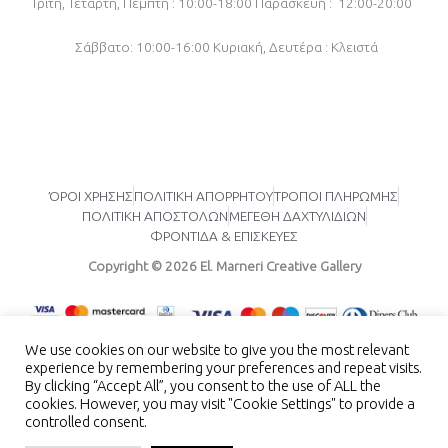
Τρίτη, Τετάρτη, Πέμπτη : 10:00-18:00
Παρασκευή : 12:00-20:00
k
a
-
m
f
Σάββατο: 10:00-16:00
Κυριακή, Δευτέρα : Κλειστά
ΌΡΟΙ ΧΡΗΣΗΣ
ΠΟΛΙΤΙΚΗ ΑΠΟΡΡΗΤΟΥ
ΤΡΟΠΟΙ ΠΛΗΡΩΜΗΣ
ΠΟΛΙΤΙΚΗ ΑΠΟΣΤΟΛΩΝ
ΜΕΓΕΘΗ ΔΑΧΤΥΛΙΔΙΩΝ
ΦΡΟΝΤΙΔΑ & ΕΠΙΣΚΕΥΕΣ
Copyright © 2026 El. Marneri Creative Gallery
We use cookies on our website to give you the most relevant
experience by remembering your preferences and repeat visits.
By clicking “Accept All”, you consent to the use of ALL the
cookies. However, you may visit "Cookie Settings" to provide a
controlled consent.