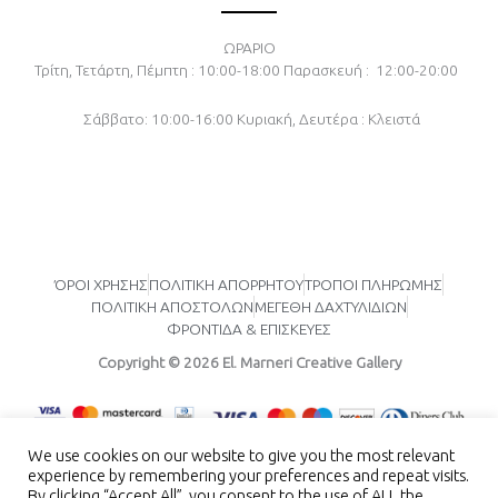
c
s
u
e
t
t
b
a
u
o
g
b
ΩΡΑΡΙΟ
o
r
e
Τρίτη, Τετάρτη, Πέμπτη : 10:00-18:00
Παρασκευή : 12:00-20:00
k
a
-
m
f
Σάββατο: 10:00-16:00
Κυριακή, Δευτέρα : Κλειστά
ΌΡΟΙ ΧΡΗΣΗΣ
ΠΟΛΙΤΙΚΗ ΑΠΟΡΡΗΤΟΥ
ΤΡΟΠΟΙ ΠΛΗΡΩΜΗΣ
ΠΟΛΙΤΙΚΗ ΑΠΟΣΤΟΛΩΝ
ΜΕΓΕΘΗ ΔΑΧΤΥΛΙΔΙΩΝ
ΦΡΟΝΤΙΔΑ & ΕΠΙΣΚΕΥΕΣ
Copyright © 2026 El. Marneri Creative Gallery
We use cookies on our website to give you the most relevant
experience by remembering your preferences and repeat visits.
By clicking “Accept All”, you consent to the use of ALL the