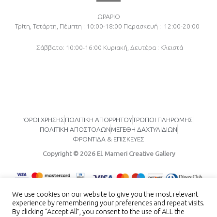
e
t
t
b
a
u
o
g
b
ΩΡΑΡΙΟ
o
r
e
Τρίτη, Τετάρτη, Πέμπτη : 10:00-18:00
Παρασκευή : 12:00-20:00
k
a
-
m
f
Σάββατο: 10:00-16:00
Κυριακή, Δευτέρα : Κλειστά
ΌΡΟΙ ΧΡΗΣΗΣ
ΠΟΛΙΤΙΚΗ ΑΠΟΡΡΗΤΟΥ
ΤΡΟΠΟΙ ΠΛΗΡΩΜΗΣ
ΠΟΛΙΤΙΚΗ ΑΠΟΣΤΟΛΩΝ
ΜΕΓΕΘΗ ΔΑΧΤΥΛΙΔΙΩΝ
ΦΡΟΝΤΙΔΑ & ΕΠΙΣΚΕΥΕΣ
Copyright © 2026 El. Marneri Creative Gallery
We use cookies on our website to give you the most relevant
experience by remembering your preferences and repeat visits.
By clicking “Accept All”, you consent to the use of ALL the