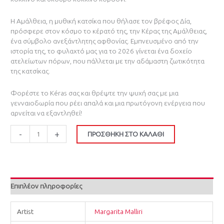
Η Αμάλθεια, η μυθική κατσίκα που θήλασε τον βρέφος Δία,
πρόσφερε στον κόσμο το κέρατό της, την Κέρας της Αμάλθειας,
ένα σύμβολο ανεξάντλητης αφθονίας. Εμπνευσμένο από την
ιστορία της, το φυλαχτό μας για το 2026 γίνεται ένα δοχείο
ατελείωτων πόρων, που πάλλεται με την αδάμαστη ζωτικότητα
της κατσίκας.
Φορέστε το Kéras σας και θρέψτε την ψυχή σας με μια
γενναιοδωρία που ρέει απαλά και μια πρωτόγονη ενέργεια που
αρνείται να εξαντληθεί!
-
+
ΠΡΟΣΘΉΚΗ ΣΤΟ ΚΑΛΆΘΙ
Επιπλέον πληροφορίες
Artist
Margarita Malliri