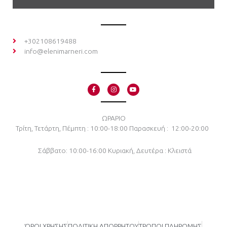
+302108619488
info@elenimarneri.com
F
I
Y
a
n
o
c
s
u
e
t
t
b
a
u
o
g
b
ΩΡΑΡΙΟ
o
r
e
Τρίτη, Τετάρτη, Πέμπτη : 10:00-18:00
Παρασκευή : 12:00-20:00
k
a
-
m
f
Σάββατο: 10:00-16:00
Κυριακή, Δευτέρα : Κλειστά
ΌΡΟΙ ΧΡΗΣΗΣ
ΠΟΛΙΤΙΚΗ ΑΠΟΡΡΗΤΟΥ
ΤΡΟΠΟΙ ΠΛΗΡΩΜΗΣ