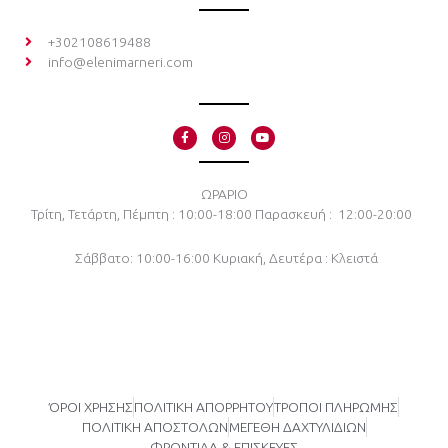
+302108619488
info@elenimarneri.com
F
I
Y
a
n
o
c
s
u
e
t
t
b
a
u
o
g
b
ΩΡΑΡΙΟ
o
r
e
Τρίτη, Τετάρτη, Πέμπτη : 10:00-18:00
Παρασκευή : 12:00-20:00
k
a
-
m
f
Σάββατο: 10:00-16:00
Κυριακή, Δευτέρα : Κλειστά
ΌΡΟΙ ΧΡΗΣΗΣ
ΠΟΛΙΤΙΚΗ ΑΠΟΡΡΗΤΟΥ
ΤΡΟΠΟΙ ΠΛΗΡΩΜΗΣ
ΠΟΛΙΤΙΚΗ ΑΠΟΣΤΟΛΩΝ
ΜΕΓΕΘΗ ΔΑΧΤΥΛΙΔΙΩΝ
ΦΡΟΝΤΙΔΑ & ΕΠΙΣΚΕΥΕΣ