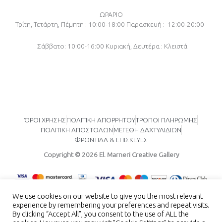
e
t
t
b
a
u
o
g
b
ΩΡΑΡΙΟ
o
r
e
Τρίτη, Τετάρτη, Πέμπτη : 10:00-18:00
Παρασκευή : 12:00-20:00
k
a
-
m
f
Σάββατο: 10:00-16:00
Κυριακή, Δευτέρα : Κλειστά
ΌΡΟΙ ΧΡΗΣΗΣ
ΠΟΛΙΤΙΚΗ ΑΠΟΡΡΗΤΟΥ
ΤΡΟΠΟΙ ΠΛΗΡΩΜΗΣ
ΠΟΛΙΤΙΚΗ ΑΠΟΣΤΟΛΩΝ
ΜΕΓΕΘΗ ΔΑΧΤΥΛΙΔΙΩΝ
ΦΡΟΝΤΙΔΑ & ΕΠΙΣΚΕΥΕΣ
Copyright © 2026 El. Marneri Creative Gallery
We use cookies on our website to give you the most relevant
experience by remembering your preferences and repeat visits.
By clicking “Accept All”, you consent to the use of ALL the