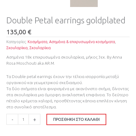
Double Petal earrings goldplated
135,00
€
Κατηγορίες:
Κοσμήματα
,
Ασημένια & επιχρυσωμένα κοσμήματα
,
Σκουλαρίκια
,
Σκουλαρίκια
Ασημένια 18κ επιχρυσωμένα σκουλαρίκια, μήκος 3εκ. By Anna
Rosa Moschouti aka AR.M.
Τα Double petal earrings έχουν την τέλεια ισορροπία μεταξύ
οργανικού και γεωμετρικού σχεδιασμού.
Τα δύο σχήματα είναι φινιρισμένα με ακανόνιστο σχήμα, δίνοντας
στα σκουλαρίκια μια όμορφη ανακλαστική επιφάνεια. Το δεύτερο
πέταλο κρέμεται χαλαρά, προσθέτοντας κάποια επιπλέον κίνηση
στο συνολικό αποτέλεσμα.
-
+
ΠΡΟΣΘΉΚΗ ΣΤΟ ΚΑΛΆΘΙ