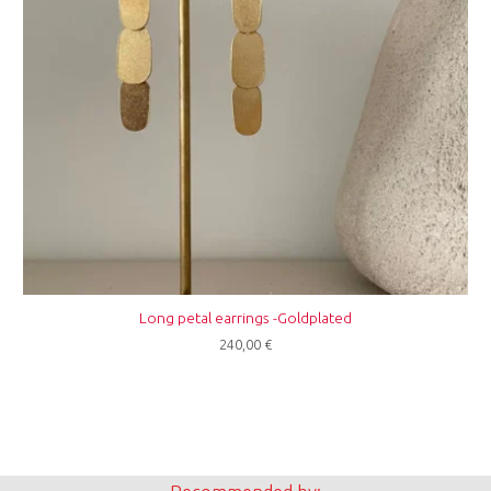
Long petal earrings -Goldplated
240,00
€