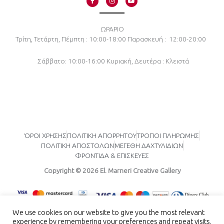
a
n
o
c
s
u
e
t
t
b
a
u
o
g
b
ΩΡΑΡΙΟ
o
r
e
Τρίτη, Τετάρτη, Πέμπτη : 10:00-18:00
Παρασκευή : 12:00-20:00
k
a
-
m
f
Σάββατο: 10:00-16:00
Κυριακή, Δευτέρα : Κλειστά
ΌΡΟΙ ΧΡΗΣΗΣ
ΠΟΛΙΤΙΚΗ ΑΠΟΡΡΗΤΟΥ
ΤΡΟΠΟΙ ΠΛΗΡΩΜΗΣ
ΠΟΛΙΤΙΚΗ ΑΠΟΣΤΟΛΩΝ
ΜΕΓΕΘΗ ΔΑΧΤΥΛΙΔΙΩΝ
ΦΡΟΝΤΙΔΑ & ΕΠΙΣΚΕΥΕΣ
Copyright © 2026 El. Marneri Creative Gallery
We use cookies on our website to give you the most relevant
experience by remembering your preferences and repeat visits.