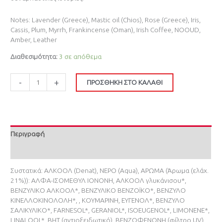
Notes: Lavender (Greece), Mastic oil (Chios), Rose (Greece), Iris,
Cassis, Plum, Myrrh, Frankincense (Oman), Irish Coffee, NOOUD,
Amber, Leather
Διαθεσιμότητα:
3 σε απόθεμα
-
+
ΠΡΟΣΘΉΚΗ ΣΤΟ ΚΑΛΆΘΙ
Περιγραφή
Επιπλέον πληροφορίες
Συστατικά: ΑΛΚΟΟΛ (Denat), ΝΕΡΟ (Aqua), ΑΡΩΜΑ (Άρωμα (ελάχ.
21%)): ΑΛΦΑ-ΙΣΟΜΕΘΥΛ ΙΟΝΟΝΗ, ΑΛΚΟΟΛ γλυκάνισου*,
ΒΕΝΖΥΛΙΚΟ ΑΛΚΟΟΛ*, ΒΕΝΖΥΛΙΚΟ ΒΕΝΖΟΪΚΟ*, ΒΕΝΖΥΛΟ
ΚΙΝΕΛΛΟΚΙΝΟΛΟΛΗ*, , ΚΟΥΜΑΡΙΝΗ, ΕΥΓΕΝΟΛ*, ΒΕΝΖΥΛΟ
ΣΑΛΙΚΥΛΙΚΟ*, FARNESOL*, GERANIOL*, ISOEUGENOL*, LIMONENE*,
LINALOOL*, BHT (αντιοξειδωτικό), ΒΕΝΖΟΦΕΝΟΝΗ (φίλτρο UV).