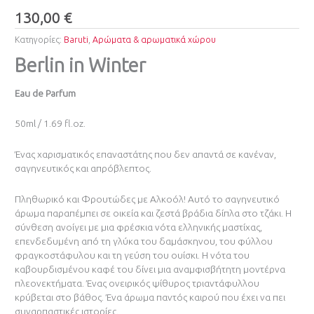
130,00
€
Κατηγορίες:
Baruti
,
Αρώματα & αρωματικά χώρου
Berlin in Winter
Eau de Parfum
50ml / 1.69 fl.oz.
Ένας χαρισματικός επαναστάτης που δεν απαντά σε κανέναν,
σαγηνευτικός και απρόβλεπτος.
Πληθωρικό και Φρουτώδες με Αλκοόλ! Αυτό το σαγηνευτικό
άρωμα παραπέμπει σε οικεία και ζεστά βράδια δίπλα στο τζάκι. Η
σύνθεση ανοίγει με μια φρέσκια νότα ελληνικής μαστίχας,
επενδεδυμένη από τη γλύκα του δαμάσκηνου, του φύλλου
φραγκοστάφυλου και τη γεύση του ουίσκι. Η νότα του
καβουρδισμένου καφέ του δίνει μια αναμφισβήτητη μοντέρνα
πλεονεκτήματα. Ένας ονειρικός ψίθυρος τριαντάφυλλου
κρύβεται στο βάθος. Ένα άρωμα παντός καιρού που έχει να πει
συναρπαστικές ιστορίες.