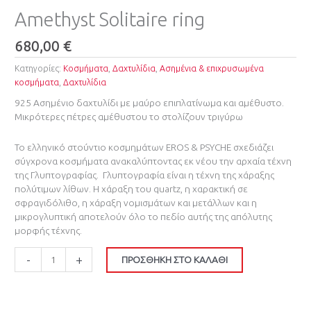
Amethyst Solitaire ring
680,00
€
Κατηγορίες:
Κοσμήματα
,
Δαχτυλίδια
,
Ασημένια & επιχρυσωμένα
κοσμήματα
,
Δαχτυλίδια
925 Ασημένιο δαχτυλίδι με μαύρο επιπλατίνωμα και αμέθυστο.
Μικρότερες πέτρες αμέθυστου το στολίζουν τριγύρω
Το ελληνικό στούντιο κοσμημάτων EROS & PSYCHE ​σχεδιάζει
σύγχρονα κοσμήματα ανακαλύπτοντας εκ νέου την αρχαία τέχνη
της Γλυπτογραφίας. ​
Γλυπτογραφία είναι η τέχνη της χάραξης
πολύτιμων λίθων. Η χάραξη του quartz, η χαρακτική σε
σφραγιδόλιθο, η χάραξη νομισμάτων και μετάλλων και η
μικρογλυπτική αποτελούν όλο το πεδίο αυτής της απόλυτης
μορφής τέχνης.
-
+
ΠΡΟΣΘΉΚΗ ΣΤΟ ΚΑΛΆΘΙ