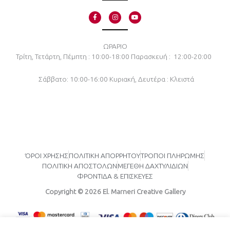
F
I
Y
a
n
o
c
s
u
e
t
t
b
a
u
o
g
b
ΩΡΑΡΙΟ
o
r
e
Τρίτη, Τετάρτη, Πέμπτη : 10:00-18:00
Παρασκευή : 12:00-20:00
k
a
-
m
f
Σάββατο: 10:00-16:00
Κυριακή, Δευτέρα : Κλειστά
ΌΡΟΙ ΧΡΗΣΗΣ
ΠΟΛΙΤΙΚΗ ΑΠΟΡΡΗΤΟΥ
ΤΡΟΠΟΙ ΠΛΗΡΩΜΗΣ
ΠΟΛΙΤΙΚΗ ΑΠΟΣΤΟΛΩΝ
ΜΕΓΕΘΗ ΔΑΧΤΥΛΙΔΙΩΝ
ΦΡΟΝΤΙΔΑ & ΕΠΙΣΚΕΥΕΣ
Copyright © 2026 El. Marneri Creative Gallery