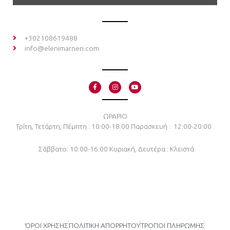
+302108619488
info@elenimarneri.com
F
I
Y
a
n
o
c
s
u
e
t
t
b
a
u
o
g
b
ΩΡΑΡΙΟ
o
r
e
Τρίτη, Τετάρτη, Πέμπτη : 10:00-18:00
Παρασκευή : 12:00-20:00
k
a
-
m
f
Σάββατο: 10:00-16:00
Κυριακή, Δευτέρα : Κλειστά
ΌΡΟΙ ΧΡΗΣΗΣ
ΠΟΛΙΤΙΚΗ ΑΠΟΡΡΗΤΟΥ
ΤΡΟΠΟΙ ΠΛΗΡΩΜΗΣ