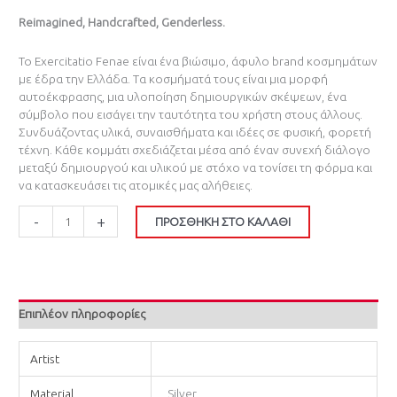
Reimagined, Handcrafted, Genderless.
Το Exercitatio Fenae είναι ένα βιώσιμο, άφυλο brand κοσμημάτων
με έδρα την Ελλάδα. Τα κοσμήματά τους είναι μια μορφή
αυτοέκφρασης, μια υλοποίηση δημιουργικών σκέψεων, ένα
σύμβολο που εισάγει την ταυτότητα του χρήστη στους άλλους.
Συνδυάζοντας υλικά, συναισθήματα και ιδέες σε φυσική, φορετή
τέχνη. Κάθε κομμάτι σχεδιάζεται μέσα από έναν συνεχή διάλογο
μεταξύ δημιουργού και υλικού με στόχο να τονίσει τη φόρμα και
να κατασκευάσει τις ατομικές μας αλήθειες.
-
+
ΠΡΟΣΘΉΚΗ ΣΤΟ ΚΑΛΆΘΙ
Επιπλέον πληροφορίες
Artist
Material
Silver