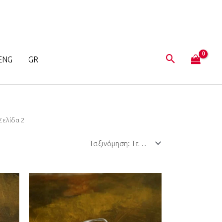
ENG
GR
Σελίδα 2