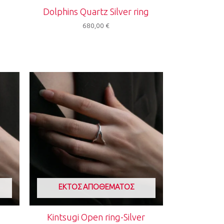
Dolphins Quartz Silver ring
680,00
€
ΕΚΤΌΣ ΑΠΟΘΈΜΑΤΟΣ
Kintsugi Open ring-Silver