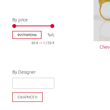
η
τ
τ
ι
By price
ι
μ
μ
ή
Τιμή:
ΦΙΛΤΡΆΡΙΣΜΑ
ή
60 €
—
1.150 €
Chev
By Designer
ΕΦΑΡΜΟΓΉ