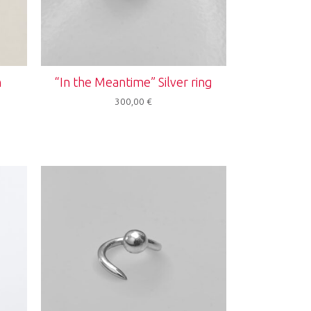
h
“In the Meantime” Silver ring
300,00
€