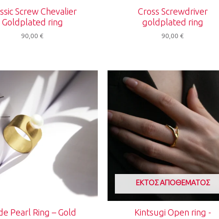
ssic Screw Chevalier
Cross Screwdriver
Goldplated ring
goldplated ring
90,00
€
90,00
€
ΕΚΤΌΣ ΑΠΟΘΈΜΑΤΟΣ
de Pearl Ring – Gold
Kintsugi Open ring -