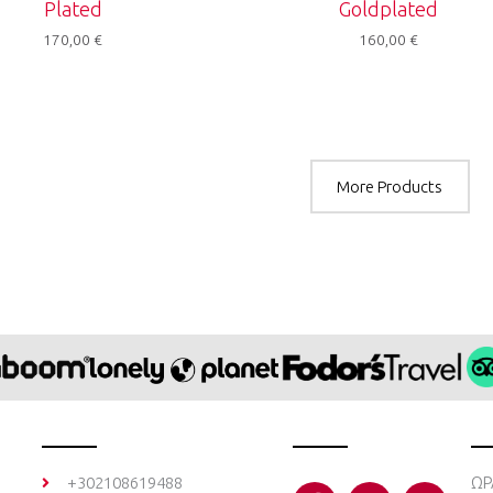
Plated
Goldplated
170,00
€
160,00
€
More Products
F
I
Y
+302108619488
ΩΡ