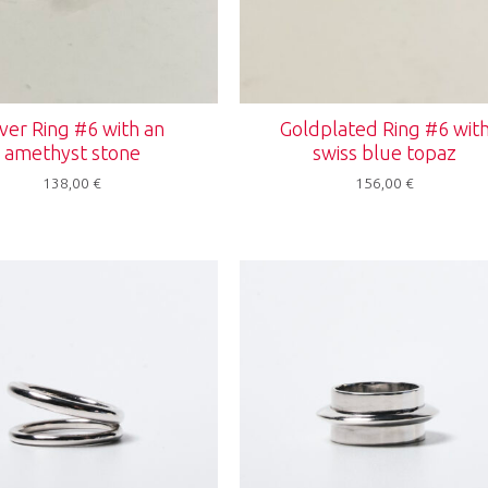
lver Ring #6 with an
Goldplated Ring #6 wit
amethyst stone
swiss blue topaz
138,00
€
156,00
€