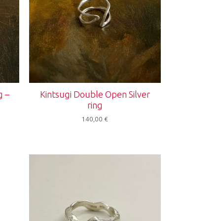
g –
Kintsugi Double Open Silver
ring
140,00
€