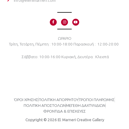
info@elenimarneri.com
F
I
Y
a
n
o
c
s
u
e
t
t
b
a
u
o
g
b
ΩΡΑΡΙΟ
o
r
e
Τρίτη, Τετάρτη, Πέμπτη : 10:00-18:00
Παρασκευή : 12:00-20:00
k
a
-
m
f
Σάββατο: 10:00-16:00
Κυριακή, Δευτέρα : Κλειστά
ΌΡΟΙ ΧΡΗΣΗΣ
ΠΟΛΙΤΙΚΗ ΑΠΟΡΡΗΤΟΥ
ΤΡΟΠΟΙ ΠΛΗΡΩΜΗΣ
ΠΟΛΙΤΙΚΗ ΑΠΟΣΤΟΛΩΝ
ΜΕΓΕΘΗ ΔΑΧΤΥΛΙΔΙΩΝ
ΦΡΟΝΤΙΔΑ & ΕΠΙΣΚΕΥΕΣ
Copyright © 2026 El. Marneri Creative Gallery