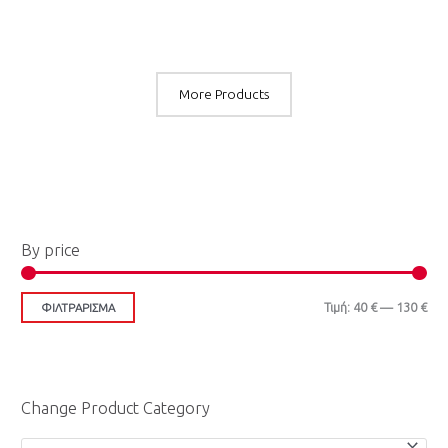
More Products
Ε
Μ
By price
λ
έ
ά
γ
Τιμή:
40 €
—
130 €
ΦΙΛΤΡΆΡΙΣΜΑ
χ
ι
ι
σ
σ
τ
Change Product Category
τ
η
η
τ