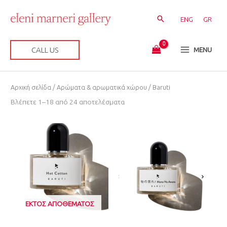
Μετάβαση
στο
ENG
GR
περιεχόμενο
CALL US
MENU
Sorted
Αρχική σελίδα
/
Αρώματα & αρωματικά χώρου
/ Baruti
by
latest
Βλέπετε 1–18 από 24 αποτελέσματα
ΕΚΤΌΣ ΑΠΟΘΈΜΑΤΟΣ