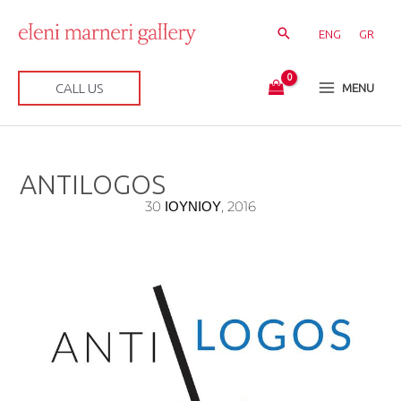
Μετάβαση
στο
ENG
GR
περιεχόμενο
CALL US
MENU
ANTILOGOS
30 ΙΟΥΝΊΟΥ, 2016