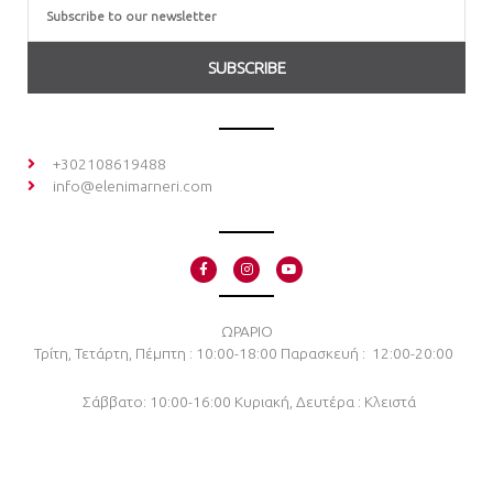
Email
SUBSCRIBE
+302108619488
info@elenimarneri.com
F
I
Y
a
n
o
c
s
u
e
t
t
b
a
u
o
g
b
ΩΡΑΡΙΟ
o
r
e
Τρίτη, Τετάρτη, Πέμπτη : 10:00-18:00
Παρασκευή : 12:00-20:00
k
a
-
m
f
Σάββατο: 10:00-16:00
Κυριακή, Δευτέρα : Κλειστά