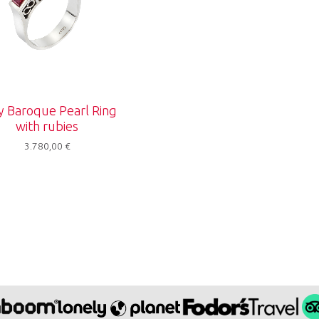
y Baroque Pearl Ring
with rubies
3.780,00
€