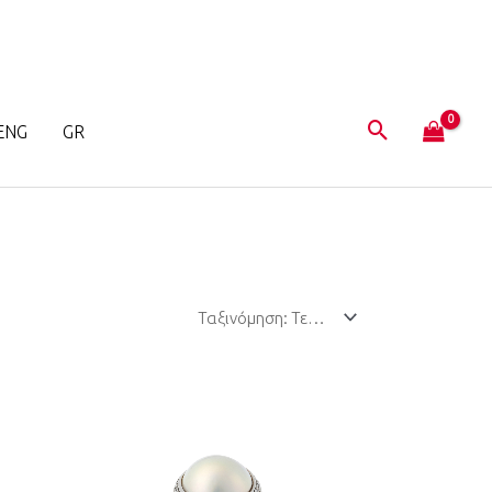
ENG
GR