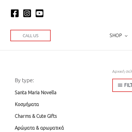
Μετάβαση
στο
περιεχόμενο
SHOP
CALL US
Αρχική σε
Ε
Μ
By type:
λ
έ
FIL
ά
γ
Santa Maria Novella
χ
ι
Κοσμήματα
ι
σ
Charms & Cute Gifts
σ
τ
Αρώματα & αρωματικά
τ
η