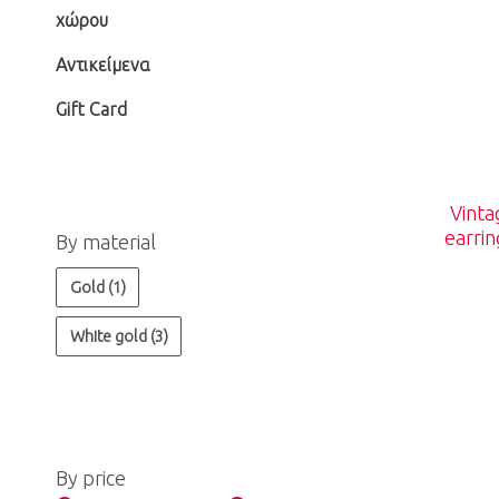
χώρου
η
τ
Αντικείμενα
τ
ι
ι
μ
Gift Card
μ
ή
ή
Vinta
earri
By material
Gold
(1)
White gold
(3)
By price