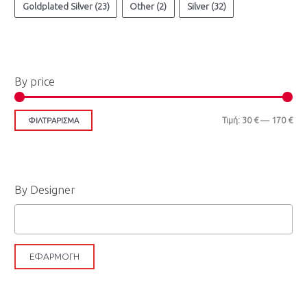
ά
γ
Goldplated Silver
(23)
Other
(2)
Silver
(32)
χ
ι
ι
σ
σ
τ
By price
τ
η
η
τ
Τιμή:
30 €
—
170 €
ΦΙΛΤΡΆΡΙΣΜΑ
τ
ι
ι
μ
μ
ή
By Designer
ή
ΕΦΑΡΜΟΓΉ