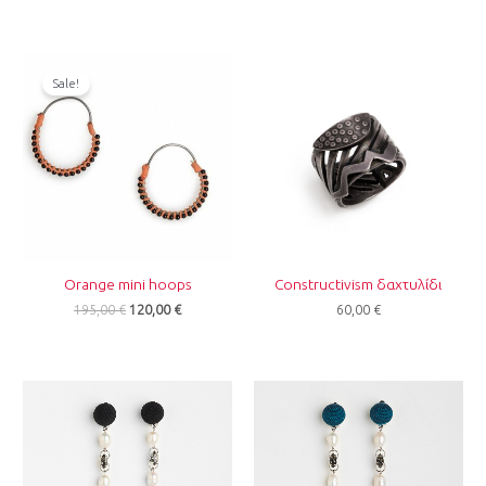
Original
Η
price
τρέχουσα
Sale!
was:
τιμή
195,00 €.
είναι:
120,00 €.
Orange mini hoops
Constructivism δαχτυλίδι
195,00
€
120,00
€
60,00
€