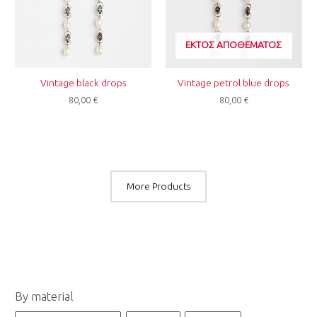
ΕΚΤΌΣ ΑΠΟΘΈΜΑΤΟΣ
Vintage black drops
Vintage petrol blue drops
80,00
€
80,00
€
More Products
Ε
Μ
By material
λ
έ