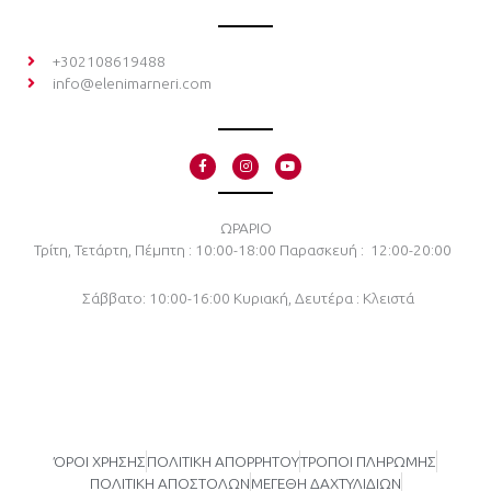
+302108619488
info@elenimarneri.com
F
I
Y
a
n
o
c
s
u
e
t
t
b
a
u
o
g
b
ΩΡΑΡΙΟ
o
r
e
Τρίτη, Τετάρτη, Πέμπτη : 10:00-18:00
Παρασκευή : 12:00-20:00
k
a
-
m
f
Σάββατο: 10:00-16:00
Κυριακή, Δευτέρα : Κλειστά
ΌΡΟΙ ΧΡΗΣΗΣ
ΠΟΛΙΤΙΚΗ ΑΠΟΡΡΗΤΟΥ
ΤΡΟΠΟΙ ΠΛΗΡΩΜΗΣ
ΠΟΛΙΤΙΚΗ ΑΠΟΣΤΟΛΩΝ
ΜΕΓΕΘΗ ΔΑΧΤΥΛΙΔΙΩΝ