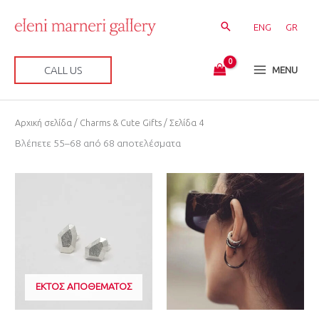
Μετάβαση
στο
ENG
GR
περιεχόμενο
CALL US
MENU
Sorted
Αρχική σελίδα
/
Charms & Cute Gifts
/ Σελίδα 4
by
latest
Βλέπετε 55–68 από 68 αποτελέσματα
ΕΚΤΌΣ ΑΠΟΘΈΜΑΤΟΣ