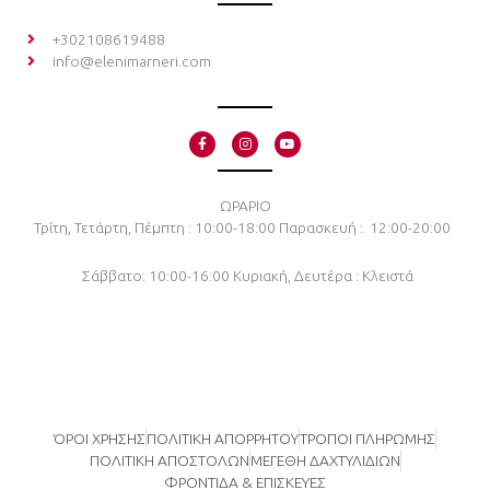
+302108619488
info@elenimarneri.com
F
I
Y
a
n
o
c
s
u
e
t
t
b
a
u
o
g
b
ΩΡΑΡΙΟ
o
r
e
Τρίτη, Τετάρτη, Πέμπτη : 10:00-18:00
Παρασκευή : 12:00-20:00
k
a
-
m
f
Σάββατο: 10:00-16:00
Κυριακή, Δευτέρα : Κλειστά
ΌΡΟΙ ΧΡΗΣΗΣ
ΠΟΛΙΤΙΚΗ ΑΠΟΡΡΗΤΟΥ
ΤΡΟΠΟΙ ΠΛΗΡΩΜΗΣ
ΠΟΛΙΤΙΚΗ ΑΠΟΣΤΟΛΩΝ
ΜΕΓΕΘΗ ΔΑΧΤΥΛΙΔΙΩΝ
ΦΡΟΝΤΙΔΑ & ΕΠΙΣΚΕΥΕΣ