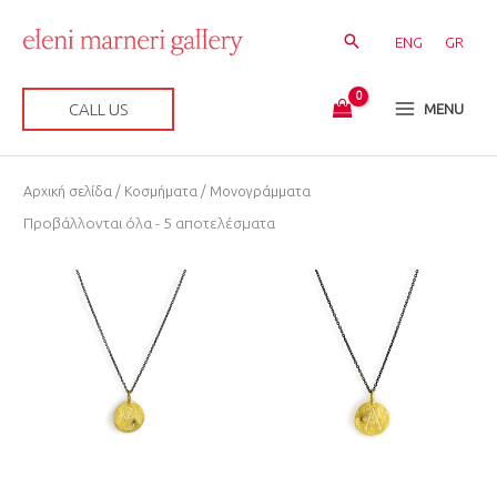
Μετάβαση
στο
ENG
GR
περιεχόμενο
CALL US
MENU
Sorted
Αρχική σελίδα
/
Κοσμήματα
/ Μονογράμματα
by
latest
Προβάλλονται όλα - 5 αποτελέσματα