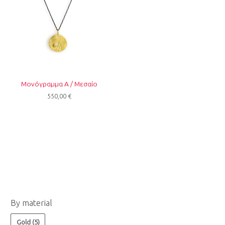
Μονόγραμμα Α / Μεσαίο
550,00
€
Ε
Μ
By material
λ
έ
ά
γ
Gold
(5)